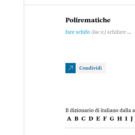
Polirematiche
fare schifo
(loc.v.)
schifare …
Condividi
Il dizionario di italiano dalla a
A
B
C
D
E
F
G
H
I
J