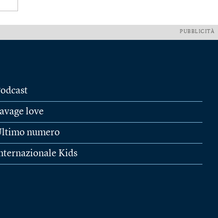
PUBBLICITÀ
odcast
avage love
ltimo numero
nternazionale Kids