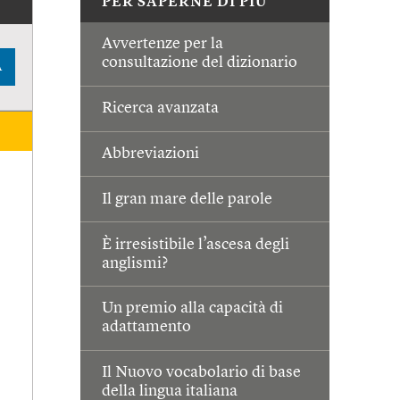
PER SAPERNE DI PIÙ
Avvertenze per la
consultazione del dizionario
A
Ricerca avanzata
Abbreviazioni
Il gran mare delle parole
È irresistibile l’ascesa degli
anglismi?
Un premio alla capacità di
adattamento
Il Nuovo vocabolario di base
della lingua italiana