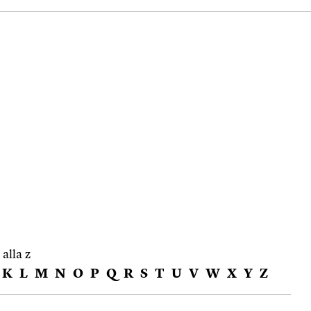
 alla z
K
L
M
N
O
P
Q
R
S
T
U
V
W
X
Y
Z