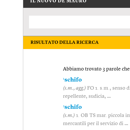
IL NUOVO DE MAURO
RISULTATO DELLA RICERCA
Abbiamo trovato 3 parole che 
1
schifo
(s.m., agg.)
FO 1. s.m., senso d
repellente, sudicia, …
2
schifo
(s.m.)
1. OB TS mar. piccola i
mercantili per il servizio di …