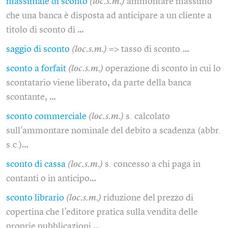
massimale di sconto
(loc.s.m.)
ammontare massimo
che una banca è disposta ad anticipare a un cliente a
titolo di sconto di …
saggio di sconto
(loc.s.m.)
=> tasso di sconto.…
sconto a forfait
(loc.s.m.)
operazione di sconto in cui lo
scontatario viene liberato, da parte della banca
scontante, …
sconto commerciale
(loc.s.m.)
s. calcolato
sull'ammontare nominale del debito a scadenza (abbr.
s.c.)…
sconto di cassa
(loc.s.m.)
s. concesso a chi paga in
contanti o in anticipo…
sconto librario
(loc.s.m.)
riduzione del prezzo di
copertina che l'editore pratica sulla vendita delle
proprie pubblicazioni …