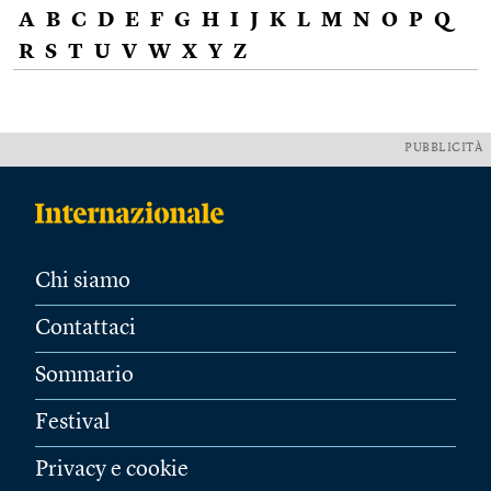
A
B
C
D
E
F
G
H
I
J
K
L
M
N
O
P
Q
R
S
T
U
V
W
X
Y
Z
PUBBLICITÀ
Chi siamo
Contattaci
Sommario
Festival
Privacy e cookie