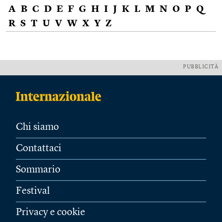
A
B
C
D
E
F
G
H
I
J
K
L
M
N
O
P
Q
R
S
T
U
V
W
X
Y
Z
PUBBLICITÀ
Chi siamo
Contattaci
Sommario
Festival
Privacy e cookie