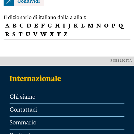
Condividi
Il dizionario di italiano dalla a alla z
A
B
C
D
E
F
G
H
I
J
K
L
M
N
O
P
Q
R
S
T
U
V
W
X
Y
Z
PUBBLICITÀ
Chi siamo
Contattaci
Sommario