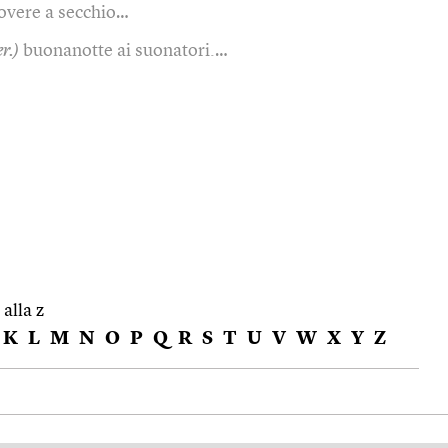
iovere a secchio…
r.)
buonanotte ai suonatori.…
 alla z
K
L
M
N
O
P
Q
R
S
T
U
V
W
X
Y
Z