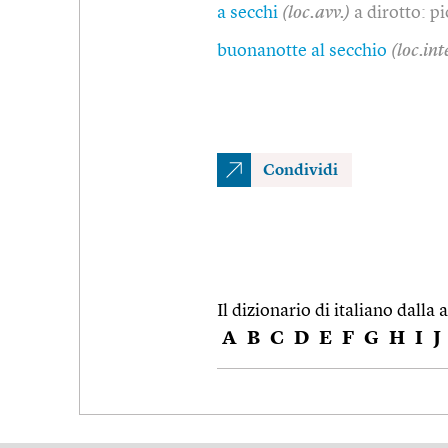
a secchi
(loc.avv.)
a dirotto: p
buonanotte al secchio
(loc.inte
Condividi
Il dizionario di italiano dalla a
A
B
C
D
E
F
G
H
I
J