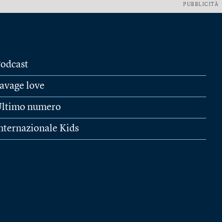
PUBBLICITÀ
odcast
avage love
ltimo numero
nternazionale Kids