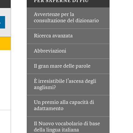
PER SAPERNE DI PIÙ
Avvertenze per la
consultazione del dizionario
A
Ricerca avanzata
Abbreviazioni
Il gran mare delle parole
È irresistibile l’ascesa degli
anglismi?
Un premio alla capacità di
adattamento
Il Nuovo vocabolario di base
della lingua italiana