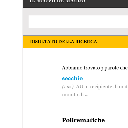
IL NUOVO DE MAURO
RISULTATO DELLA RICERCA
Abbiamo trovato 3 parole che 
secchio
(s.m.)
AU 1. recipiente di mate
munito di …
Polirematiche