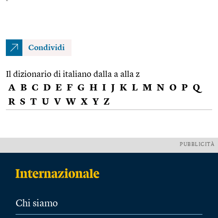
Condividi
Il dizionario di italiano dalla a alla z
A
B
C
D
E
F
G
H
I
J
K
L
M
N
O
P
Q
R
S
T
U
V
W
X
Y
Z
PUBBLICITÀ
Chi siamo