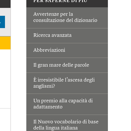
PER SAPERNE DI PIÙ
Avvertenze per la
consultazione del dizionario
A
Ricerca avanzata
Abbreviazioni
Il gran mare delle parole
È irresistibile l’ascesa degli
anglismi?
Un premio alla capacità di
adattamento
Il Nuovo vocabolario di base
della lingua italiana