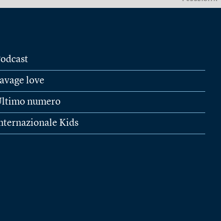
odcast
avage love
ltimo numero
nternazionale Kids