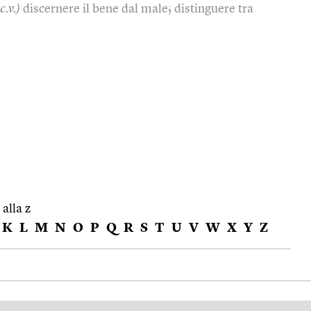
c.v.)
discernere il bene dal male; distinguere tra
 alla z
K
L
M
N
O
P
Q
R
S
T
U
V
W
X
Y
Z