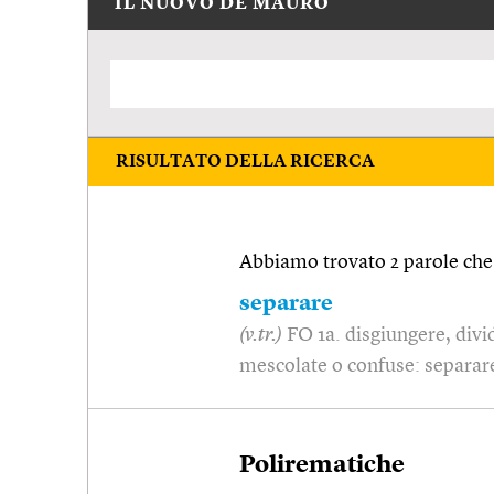
IL NUOVO DE MAURO
RISULTATO DELLA RICERCA
Abbiamo trovato 2 parole che 
separare
(v.tr.)
FO 1a. disgiungere, divi
mescolate o confuse: separar
Polirematiche