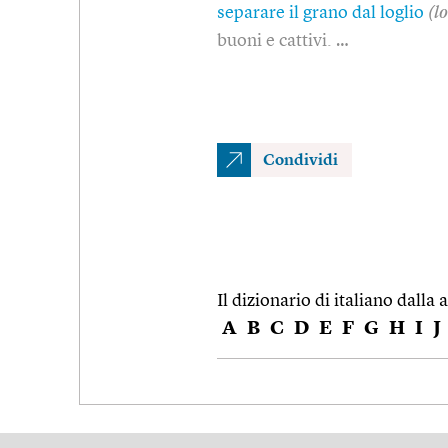
separare il grano dal loglio
(lo
buoni e cattivi. …
Condividi
Il dizionario di italiano dalla a
A
B
C
D
E
F
G
H
I
J