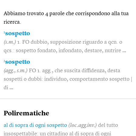
Abbiamo trovato 4 parole che corrispondono alla tua
ricerca.
1
sospetto
(s.m.)
1. FO dubbio, supposizione riguardo a qcn. o
qcs.: sospetto fondato, infondato, destare, nutrire …
2
sospetto
(agg., s.m.)
FO 1. agg., che suscita diffidenza, desta
sospetti o dubbi: individuo, comportamento sospetto |
di …
Polirematiche
al di sopra di ogni sospetto
(loc.agg.inv.)
del tutto
insospettabile: un cittadino al di sopra di ogni