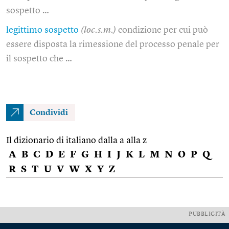
sospetto …
legittimo sospetto
(loc.s.m.)
condizione per cui può
essere disposta la rimessione del processo penale per
il sospetto che …
Condividi
Il dizionario di italiano dalla a alla z
A
B
C
D
E
F
G
H
I
J
K
L
M
N
O
P
Q
R
S
T
U
V
W
X
Y
Z
PUBBLICITÀ