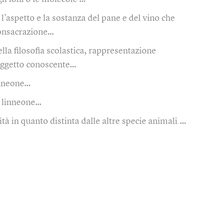
l'aspetto e la sostanza del pane e del vino che
onsacrazione…
ella filosofia scolastica, rappresentazione
soggetto conoscente…
inneone…
 linneone…
tà in quanto distinta dalle altre specie animali.…