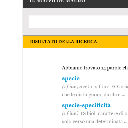
IL NUOVO DE MAURO
RISULTATO DELLA RICERCA
Abbiamo trovato 14 parole che
specie
(s.f.inv., avv.)
1. s.f.inv. FO in
che le distinguono da altre …
specie-specificità
(s.f.inv.)
TS biol. carattere di 
solo verso una determinata …