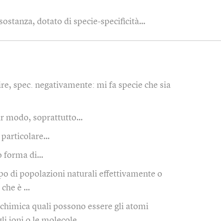
sostanza, dotato di specie-specificità…
ire, spec. negativamente: mi fa specie che sia
lar modo, soprattutto…
 particolare…
o forma di…
po di popolazioni naturali effettivamente o
 che è …
 chimica quali possono essere gli atomi
gli ioni o le molecole …