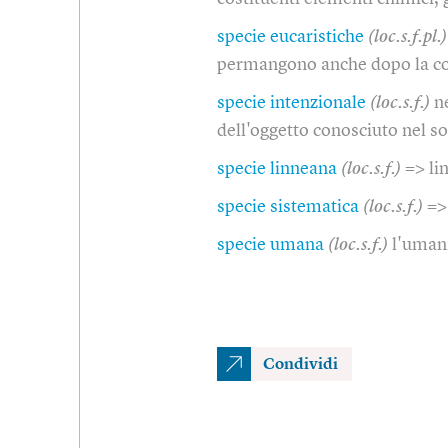
specie eucaristiche
(loc.s.f.pl.)
permangono anche dopo la c
specie intenzionale
(loc.s.f.)
n
dell'oggetto conosciuto nel 
specie linneana
(loc.s.f.)
=> l
specie sistematica
(loc.s.f.)
=>
specie umana
(loc.s.f.)
l'umani
Condividi