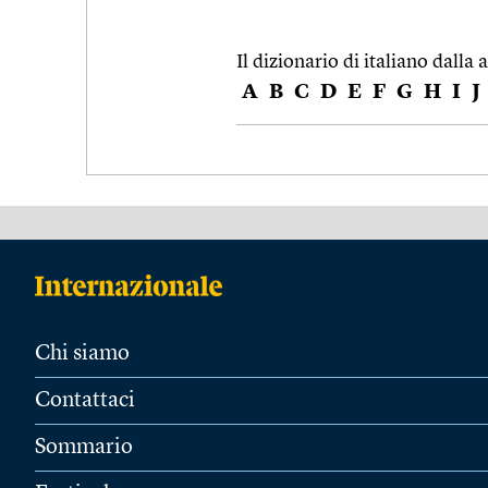
Il dizionario di italiano dalla a
A
B
C
D
E
F
G
H
I
J
Chi siamo
Contattaci
Sommario