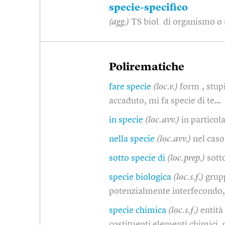
specie-specifico
(agg.)
TS biol. di organismo o 
Polirematiche
fare specie
(loc.v.)
form., stup
accaduto, mi fa specie di te…
in specie
(loc.avv.)
in partico
nella specie
(loc.avv.)
nel caso
sotto specie di
(loc.prep.)
sott
specie biologica
(loc.s.f.)
grup
potenzialmente interfecondo,
specie chimica
(loc.s.f.)
entità
costituenti elementi chimici, 