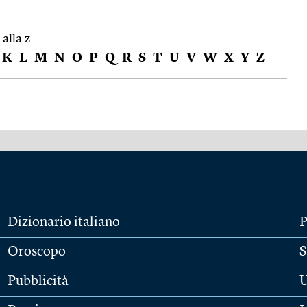
 alla z
K
L
M
N
O
P
Q
R
S
T
U
V
W
X
Y
Z
Dizionario italiano
P
Oroscopo
S
Pubblicità
U