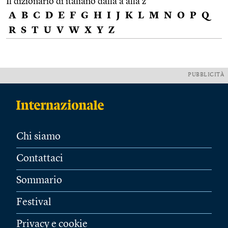
Il dizionario di italiano dalla a alla z
A
B
C
D
E
F
G
H
I
J
K
L
M
N
O
P
Q
R
S
T
U
V
W
X
Y
Z
PUBBLICITÀ
Chi siamo
Contattaci
Sommario
Festival
Privacy e cookie