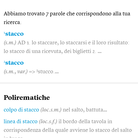
Abbiamo trovato 7 parole che corrispondono alla tua
ricerca.
1
stacco
(s.m.)
AD 1. lo staccare, lo staccarsi e il loro risultato:
lo stacco di una ricevuta, dei biglietti 2. …
2
stacco
3
(s.m., var.)
=>
stucco.…
Polirematiche
colpo di stacco
(loc.s.m.)
nel salto, battuta…
linea di stacco
(loc.s.f.)
il bordo della tavola in
corrispondenza della quale avviene lo stacco del salto