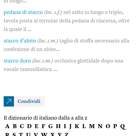
in lungo…
pedana di stacco
(loc.s.f.)
nel salto in lungo e triplo,
tavola posta al termine della pedana di rincorsa, oltre
la quale il …
stacco d'abito
(loc.s.m.)
taglio di stoffa necessario alla
confezione di un abito…
stacco duro
(loc.s.m.)
occlusiva glottidale dopo una
vocale tautosillabica.…
Condividi
Il dizionario di italiano dalla a alla z
A
B
C
D
E
F
G
H
I
J
K
L
M
N
O
P
Q
R
S
T
U
V
W
X
Y
Z