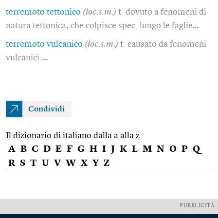
terremoto tettonico
(loc.s.m.)
t. dovuto a fenomeni di
natura tettonica, che colpisce spec. lungo le faglie…
terremoto vulcanico
(loc.s.m.)
t. causato da fenomeni
vulcanici.…
Condividi
Il dizionario di italiano dalla a alla z
A
B
C
D
E
F
G
H
I
J
K
L
M
N
O
P
Q
R
S
T
U
V
W
X
Y
Z
PUBBLICITÀ