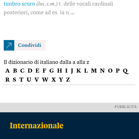
timbro scuro
(loc.s.m.)
t. delle vocali cardinali
posteriori, come ad es. la u.…
Condividi
Il dizionario di italiano dalla a alla z
A
B
C
D
E
F
G
H
I
J
K
L
M
N
O
P
Q
R
S
T
U
V
W
X
Y
Z
PUBBLICITÀ