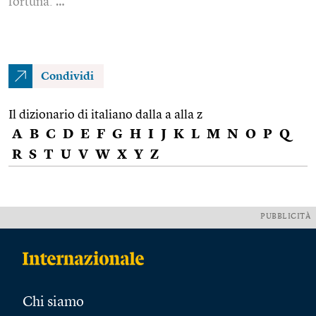
fortuna. …
Condividi
Il dizionario di italiano dalla a alla z
A
B
C
D
E
F
G
H
I
J
K
L
M
N
O
P
Q
R
S
T
U
V
W
X
Y
Z
PUBBLICITÀ
Chi siamo