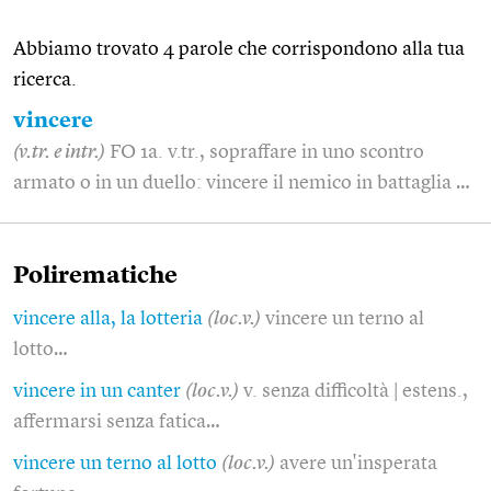
Abbiamo trovato 4 parole che corrispondono alla tua
ricerca.
vincere
(v.tr. e intr.)
FO 1a. v.tr., sopraffare in uno scontro
armato o in un duello: vincere il nemico in battaglia …
Polirematiche
vincere alla, la lotteria
(loc.v.)
vincere un terno al
lotto…
vincere in un canter
(loc.v.)
v. senza difficoltà | estens.,
affermarsi senza fatica…
vincere un terno al lotto
(loc.v.)
avere un'insperata