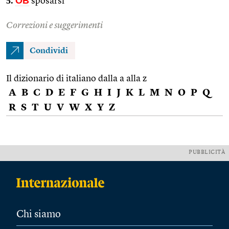
5.
OB
sposarsi
Correzioni e suggerimenti
Condividi
Il dizionario di italiano dalla a alla z
A
B
C
D
E
F
G
H
I
J
K
L
M
N
O
P
Q
R
S
T
U
V
W
X
Y
Z
PUBBLICITÀ
Chi siamo