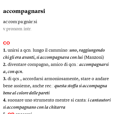
accompagnarsi
ac
|
com
|
pa
|
gnàr
|
si
v.pronom.intr.
CO
1.
unirsi a qcn. lungo il cammino:
uno
,
raggiungendo
chi gli era avanti
,
si accompagnava con lui
(Manzoni)
2.
diventare compagno, amico di qcn.:
accompagnarsi
a
,
con qcn.
3.
di qcs., accordarsi armoniosamente, stare o andare
bene assieme, anche rec.:
questa stoffa si accompagna
bene al colore delle pareti
4.
suonare uno strumento mentre si canta:
i cantautori
si accompagnano con la chitarra