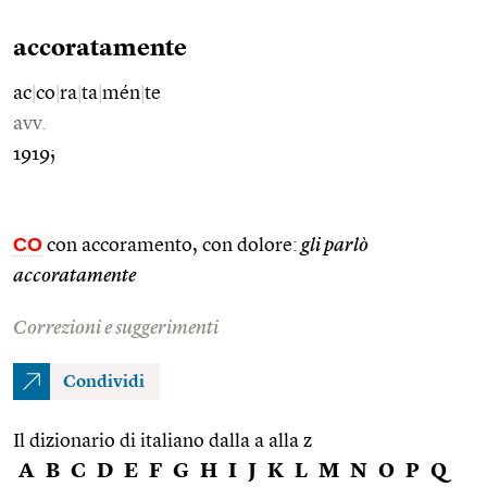
accoratamente
ac
|
co
|
ra
|
ta
|
mén
|
te
avv.
1919;
CO
con accoramento, con dolore:
gli parlò
accoratamente
Correzioni e suggerimenti
Condividi
Il dizionario di italiano dalla a alla z
A
B
C
D
E
F
G
H
I
J
K
L
M
N
O
P
Q