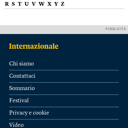
R
S
T
U
V
W
X
Y
Z
PUBBLICITÀ
Chi siamo
Contattaci
Sommario
Festival
Privacy e cookie
Video