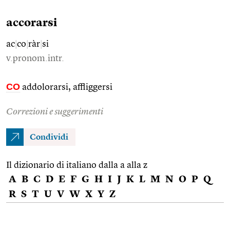
accorarsi
ac
|
co
|
ràr
|
si
v.pronom.intr.
CO
addolorarsi, affliggersi
Correzioni e suggerimenti
Condividi
Il dizionario di italiano dalla a alla z
A
B
C
D
E
F
G
H
I
J
K
L
M
N
O
P
Q
R
S
T
U
V
W
X
Y
Z