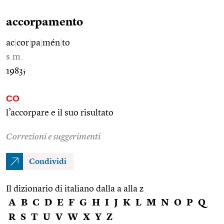
accorpamento
ac
|
cor
|
pa
|
mén
|
to
s.m.
1983;
CO
l’accorpare e il suo risultato
Correzioni e suggerimenti
Condividi
Il dizionario di italiano dalla a alla z
A
B
C
D
E
F
G
H
I
J
K
L
M
N
O
P
Q
R
S
T
U
V
W
X
Y
Z