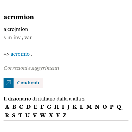
acromion
a
|
crò
|
mion
s.m.inv., var.
=>
acromio
.
Correzioni e suggerimenti
Condividi
Il dizionario di italiano dalla a alla z
A
B
C
D
E
F
G
H
I
J
K
L
M
N
O
P
Q
R
S
T
U
V
W
X
Y
Z