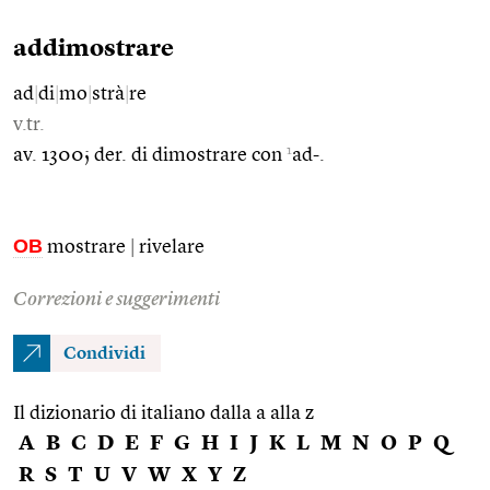
addimostrare
ad
|
di
|
mo
|
strà
|
re
v.tr.
1
av. 1300; der. di dimostrare con
ad-.
OB
mostrare
|
rivelare
Correzioni e suggerimenti
Condividi
Il dizionario di italiano dalla a alla z
A
B
C
D
E
F
G
H
I
J
K
L
M
N
O
P
Q
R
S
T
U
V
W
X
Y
Z