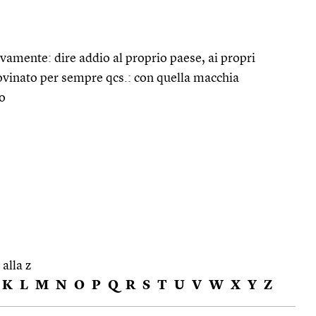
ivamente: dire addio al proprio paese, ai propri
rovinato per sempre qcs.: con quella macchia
to
 alla z
K
L
M
N
O
P
Q
R
S
T
U
V
W
X
Y
Z