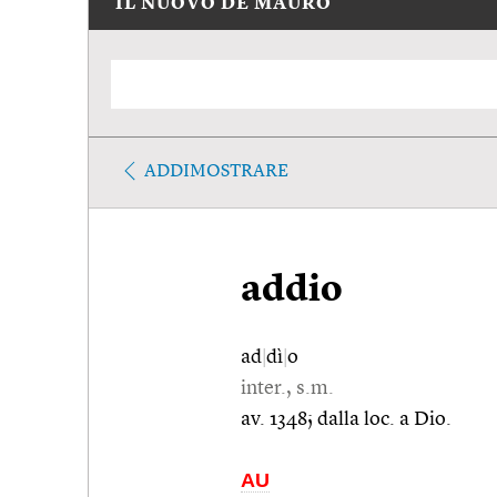
IL NUOVO DE MAURO
ADDIMOSTRARE
addio
ad
|
dì
|
o
inter., s.m.
av. 1348; dalla loc. a Dio.
AU