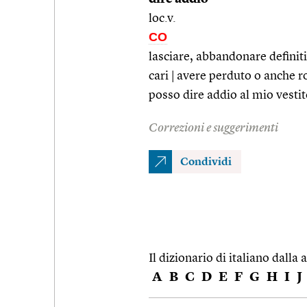
loc.v.
CO
lasciare, abbandonare definit
cari | avere perduto o anche 
posso dire addio al mio vesti
Correzioni e suggerimenti
Condividi
Il dizionario di italiano dalla a
A
B
C
D
E
F
G
H
I
J