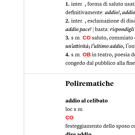
1.
inter. , forma di saluto usa
definitivamente:
addio!
,
addio 
2.
inter. , esclamazione di dis
addio pace!
|
basta:
rispondigli
3.
CO
s.m.
saluto, commiato d
un’attività
;
l’ultimo addio
, l’o
4.
OB
s.m.
in teatro, poesia 
congedo dal pubblico alla fine
Polirematiche
addio al celibato
loc.s.m.
CO
festeggiamento dello sposo c
dire addio