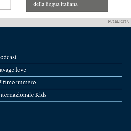
della lingua italiana
PUBBLICITÀ
odcast
avage love
ltimo numero
nternazionale Kids