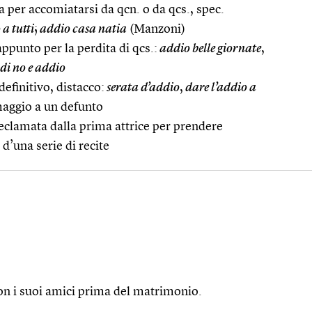
ta per accomiatarsi da qcn. o da qcs., spec.
a tutti
;
addio casa natia
(Manzoni)
appunto per la perdita di qcs.:
addio belle giornate
,
 di no e addio
efinitivo, distacco:
serata d’addio
,
dare l’addio a
maggio a un defunto
declamata dalla prima attrice per prendere
 d’una serie di recite
on i suoi amici prima del matrimonio.