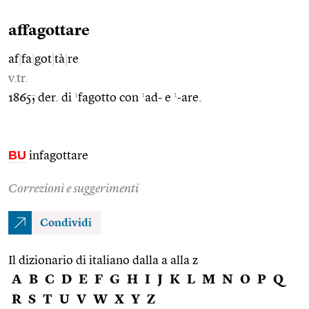
affagottare
af
|
fa
|
got
|
tà
|
re
v.tr.
1
1
1
1865; der. di
fagotto con
ad- e
-are.
BU
infagottare
Correzioni e suggerimenti
Condividi
Il dizionario di italiano dalla a alla z
A
B
C
D
E
F
G
H
I
J
K
L
M
N
O
P
Q
R
S
T
U
V
W
X
Y
Z