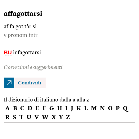
affagottarsi
af
|
fa
|
got
|
tàr
|
si
v.pronom.intr.
BU
infagottarsi
Correzioni e suggerimenti
Condividi
Il dizionario di italiano dalla a alla z
A
B
C
D
E
F
G
H
I
J
K
L
M
N
O
P
Q
R
S
T
U
V
W
X
Y
Z