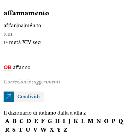
affannamento
af
|
fan
|
na
|
mén
|
to
s.m.
1ª metà XIV sec;
OB
affanno
Correzioni e suggerimenti
Condividi
Il dizionario di italiano dalla a alla z
A
B
C
D
E
F
G
H
I
J
K
L
M
N
O
P
Q
R
S
T
U
V
W
X
Y
Z