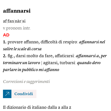
affannarsi
af
|
fan
|
nàr
|
si
v.pronom.intr.
AD
1.
provare affanno, difficoltà di respiro:
affannarsi nel
salire le scale di corsa
2.
fig., darsi molto da fare, affaticarsi:
affannarsi a
,
per
terminare un lavoro
|
agitarsi, turbarsi:
quando devo
parlare in pubblico mi affanno
Correzioni e suggerimenti
Condividi
Il dizionario di italiano dalla a alla z