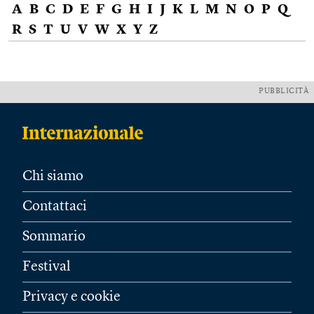
A
B
C
D
E
F
G
H
I
J
K
L
M
N
O
P
Q
R
S
T
U
V
W
X
Y
Z
PUBBLICITÀ
Chi siamo
Contattaci
Sommario
Festival
Privacy e cookie