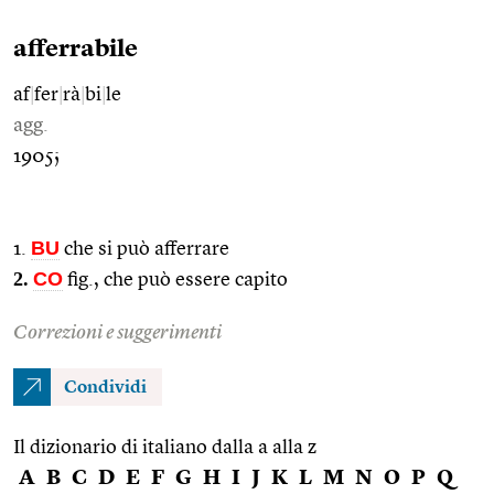
afferrabile
af
|
fer
|
rà
|
bi
|
le
agg.
1905;
BU
1.
che si può afferrare
2.
CO
fig., che può essere capito
Correzioni e suggerimenti
Condividi
Il dizionario di italiano dalla a alla z
A
B
C
D
E
F
G
H
I
J
K
L
M
N
O
P
Q