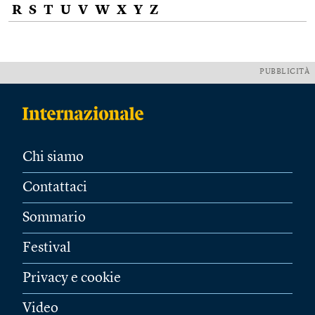
R
S
T
U
V
W
X
Y
Z
PUBBLICITÀ
Chi siamo
Contattaci
Sommario
Festival
Privacy e cookie
Video