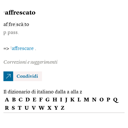
affrescato
2
af
|
fre
|
scà
|
to
p.pass.
2
=>
affrescare
.
Correzioni e suggerimenti
Condividi
Il dizionario di italiano dalla a alla z
A
B
C
D
E
F
G
H
I
J
K
L
M
N
O
P
Q
R
S
T
U
V
W
X
Y
Z