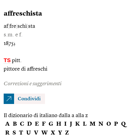
affreschista
af
|
fre
|
schì
|
sta
s.m. e f.
1875;
TS
pitt.
pittore di affreschi
Correzioni e suggerimenti
Condividi
Il dizionario di italiano dalla a alla z
A
B
C
D
E
F
G
H
I
J
K
L
M
N
O
P
Q
R
S
T
U
V
W
X
Y
Z