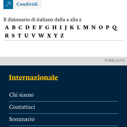
Condividi
Il dizionario di italiano dalla a alla z
A
B
C
D
E
F
G
H
I
J
K
L
M
N
O
P
Q
R
S
T
U
V
W
X
Y
Z
PUBBLICITÀ
Chi siamo
Contattaci
Sommario