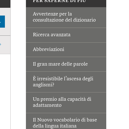
PER SAPERNE DI PIÙ
Avvertenze per la
consultazione del dizionario
A
Ricerca avanzata
Abbreviazioni
Il gran mare delle parole
È irresistibile l’ascesa degli
anglismi?
Un premio alla capacità di
adattamento
Il Nuovo vocabolario di base
della lingua italiana