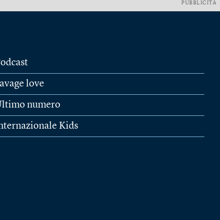
PUBBLICITÀ
odcast
avage love
ltimo numero
nternazionale Kids