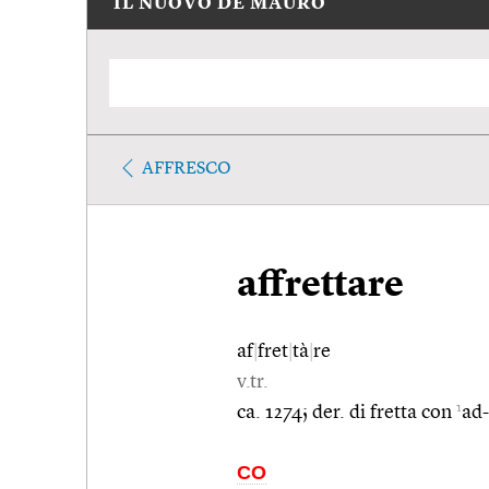
IL NUOVO DE MAURO
AFFRESCO
affrettare
af
|
fret
|
tà
|
re
v.tr.
1
ca. 1274; der. di fretta con
ad
CO