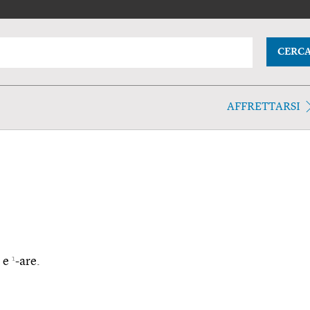
CERC
AFFRETTARSI
1
- e
-are.