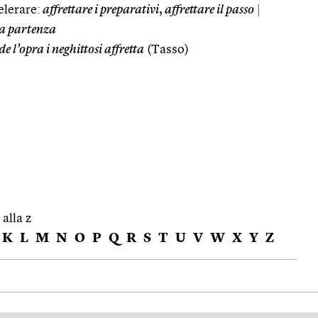
elerare:
affrettare i preparativi
,
affrettare il passo
|
a partenza
de l’opra i neghittosi affretta
(Tasso)
 alla z
K
L
M
N
O
P
Q
R
S
T
U
V
W
X
Y
Z