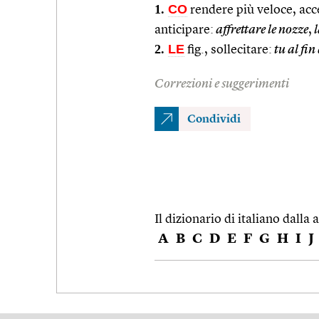
1.
CO
rendere più veloce, acc
anticipare:
affrettare le nozze
,
l
2.
LE
fig., sollecitare:
tu al fin 
Correzioni e suggerimenti
Condividi
Il dizionario di italiano dalla a
A
B
C
D
E
F
G
H
I
J