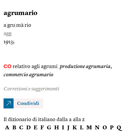
agrumario
a
|
gru
|
mà
|
rio
agg.
1913;
CO
relativo agli agrumi:
produzione agrumaria
,
commercio agrumario
Correzioni e suggerimenti
Condividi
Il dizionario di italiano dalla a alla z
A
B
C
D
E
F
G
H
I
J
K
L
M
N
O
P
Q