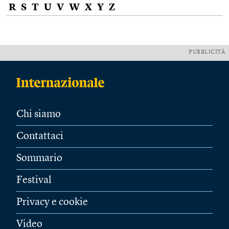
R
S
T
U
V
W
X
Y
Z
PUBBLICITÀ
Chi siamo
Contattaci
Sommario
Festival
Privacy e cookie
Video