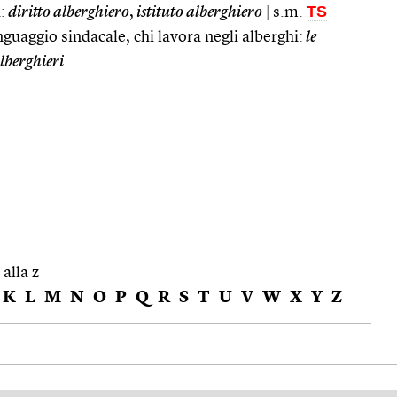
TS
:
diritto alberghiero
,
istituto alberghiero
|
s.m.
linguaggio sindacale, chi lavora negli alberghi:
le
lberghieri
 alla z
K
L
M
N
O
P
Q
R
S
T
U
V
W
X
Y
Z