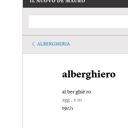
IL NUOVO DE MAURO
ALBERGHERIA
alberghiero
al
|
ber
|
ghiè
|
ro
agg., s.m.
1927;