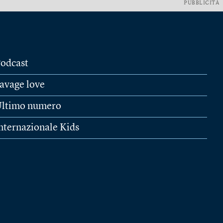
PUBBLICITÀ
odcast
avage love
ltimo numero
nternazionale Kids