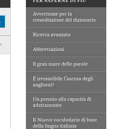
PER SAPERNE DI PIÙ
Avvertenze per la
consultazione del dizionario
A
Ricerca avanzata
Abbreviazioni
Il gran mare delle parole
È irresistibile l’ascesa degli
anglismi?
Un premio alla capacità di
adattamento
Il Nuovo vocabolario di base
della lingua italiana