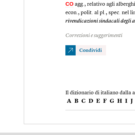
CO
agg., relativo agli alberghi
econ., polit. al pl., spec. nel 
rivendicazioni sindacali degli a
Correzioni e suggerimenti
Condividi
Il dizionario di italiano dalla a
A
B
C
D
E
F
G
H
I
J