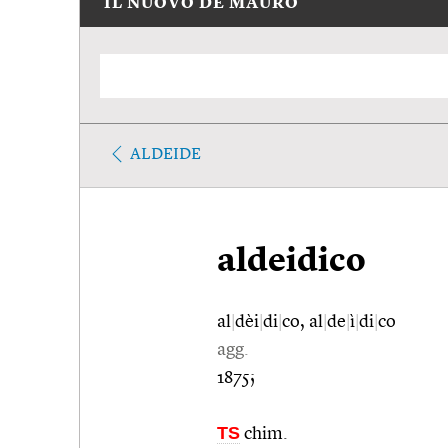
IL NUOVO DE MAURO
ALDEIDE
aldeidico
al
|
dèi
|
di
|
co, al
|
de
|
ì
|
di
|
co
agg.
1875;
TS
chim.