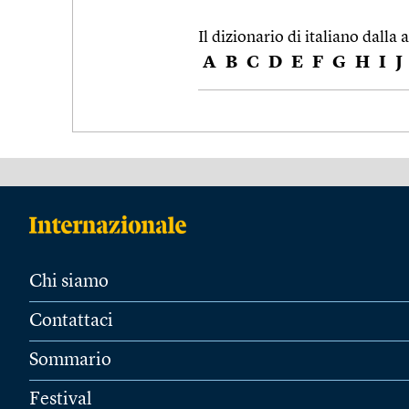
Il dizionario di italiano dalla a
A
B
C
D
E
F
G
H
I
J
Chi siamo
Contattaci
Sommario
Festival