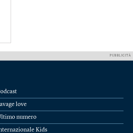
PUBBLICITÀ
odcast
avage love
ltimo numero
nternazionale Kids