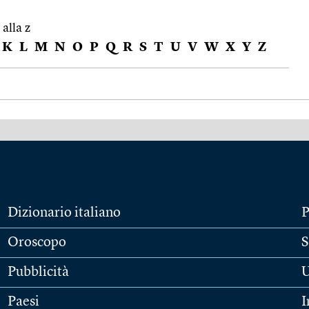
 alla z
K
L
M
N
O
P
Q
R
S
T
U
V
W
X
Y
Z
Dizionario italiano
P
Oroscopo
S
Pubblicità
U
Paesi
I