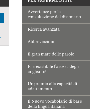
PER SAPERNE DI PIÙ
Avvertenze per la
consultazione del dizionario
A
Ricerca avanzata
Abbreviazioni
Il gran mare delle parole
È irresistibile l’ascesa degli
anglismi?
Un premio alla capacità di
adattamento
Il Nuovo vocabolario di base
della lingua italiana