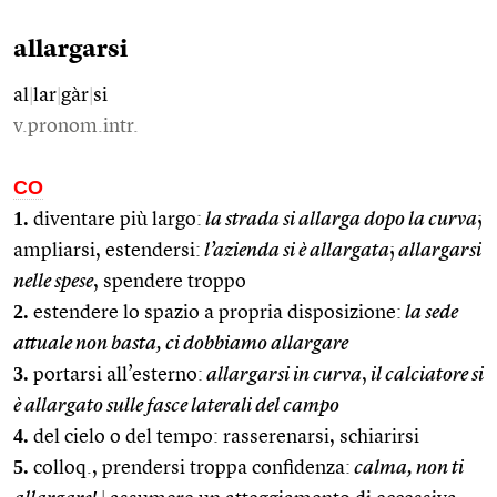
allargarsi
al
|
lar
|
gàr
|
si
v.pronom.intr.
CO
1.
diventare più largo:
la strada si allarga dopo la curva
;
ampliarsi, estendersi:
l’azienda si è allargata
;
allargarsi
nelle spese
, spendere troppo
2.
estendere lo spazio a propria disposizione:
la sede
attuale non basta, ci dobbiamo allargare
3.
portarsi all’esterno:
allargarsi in curva
,
il calciatore si
è allargato sulle fasce laterali del campo
4.
del cielo o del tempo: rasserenarsi, schiarirsi
5.
colloq., prendersi troppa confidenza:
calma, non ti