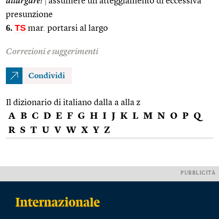
allargare!
|
assumere un atteggiamento di eccessiva
presunzione
6.
TS
mar. portarsi al largo
Correzioni e suggerimenti
Condividi
Il dizionario di italiano dalla a alla z
A
B
C
D
E
F
G
H
I
J
K
L
M
N
O
P
Q
R
S
T
U
V
W
X
Y
Z
PUBBLICITÀ