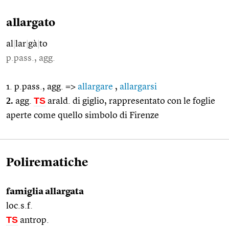
allargato
al
|
lar
|
gà
|
to
p.pass., agg.
1. p.pass., agg. =>
allargare
,
allargarsi
2.
TS
agg.
arald. di giglio, rappresentato con le foglie
aperte come quello simbolo di Firenze
Polirematiche
famiglia allargata
loc.s.f.
TS
antrop.