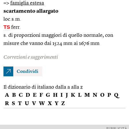
=>
famiglia estesa
scartamento allargato
loc.s.m.
TS
ferr.
s. di proporzioni maggiori di quello normale, con
misure che vanno dai 1524 mm ai 1676 mm
Correzioni e suggerimenti
Condividi
Il dizionario di italiano dalla a alla z
A
B
C
D
E
F
G
H
I
J
K
L
M
N
O
P
Q
R
S
T
U
V
W
X
Y
Z
PUBBLICITÀ