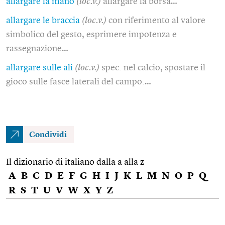
allargare la mano
(loc.v.)
allargare la borsa…
allargare le braccia
(loc.v.)
con riferimento al valore
simbolico del gesto, esprimere impotenza e
rassegnazione…
allargare sulle ali
(loc.v.)
spec. nel calcio, spostare il
gioco sulle fasce laterali del campo.…
Condividi
Il dizionario di italiano dalla a alla z
A
B
C
D
E
F
G
H
I
J
K
L
M
N
O
P
Q
R
S
T
U
V
W
X
Y
Z