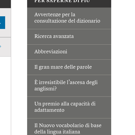
PER SAPERNE DI PIÙ
Avvertenze per la
consultazione del dizionario
A
Ricerca avanzata
Abbreviazioni
Il gran mare delle parole
È irresistibile l’ascesa degli
anglismi?
Un premio alla capacità di
adattamento
Il Nuovo vocabolario di base
della lingua italiana