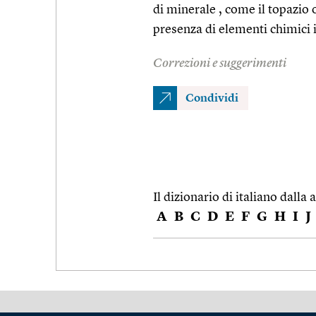
di minerale , come il topazio 
presenza di elementi chimici i
Correzioni e suggerimenti
Condividi
Il dizionario di italiano dalla a
A
B
C
D
E
F
G
H
I
J