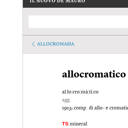
IL NUOVO DE MAURO
ALLOCROMASIA
allocromatico
al
|
lo
|
cro
|
mà
|
ti
|
co
agg.
1913; comp. di allo- e cromati
TS
mineral.