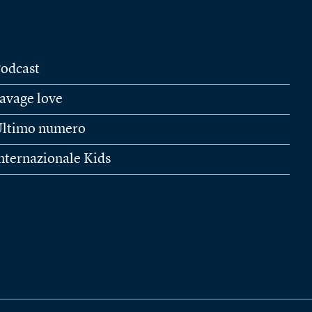
odcast
avage love
ltimo numero
nternazionale Kids