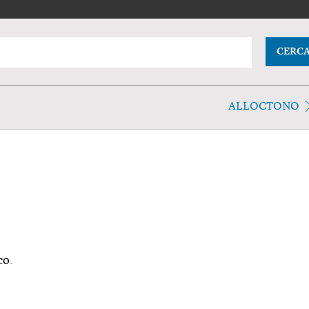
CERC
ALLOCTONO
co.