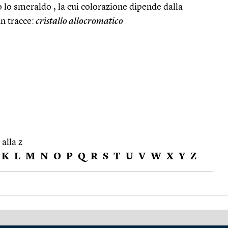
o lo smeraldo , la cui colorazione dipende dalla
n tracce:
cristallo allocromatico
 alla z
K
L
M
N
O
P
Q
R
S
T
U
V
W
X
Y
Z