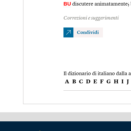
BU
discutere animatamente; bi
Correzioni e suggerimenti
Condividi
Il dizionario di italiano dalla a
A
B
C
D
E
F
G
H
I
J