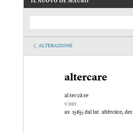
IL NUOVO DE MAURO
ALTERAZIONE
altercare
al
|
ter
|
cà
|
re
v.intr.
av. 1565; dal lat. altĕrcāre, der.