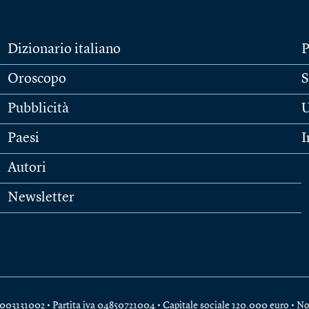
Dizionario italiano
P
Oroscopo
S
Pubblicità
U
Paesi
I
Autori
Newsletter
e 04003131002 • Partita iva 04850721004 • Capitale sociale 120.000 euro •
No