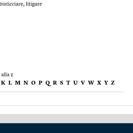
sticciare, litigare
 alla z
K
L
M
N
O
P
Q
R
S
T
U
V
W
X
Y
Z