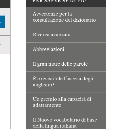
PER SAPERNE DI PIÙ
Avvertenze per la
consultazione del dizionario
A
Ricerca avanzata
Abbreviazioni
Il gran mare delle parole
È irresistibile l’ascesa degli
anglismi?
Un premio alla capacità di
adattamento
Il Nuovo vocabolario di base
della lingua italiana