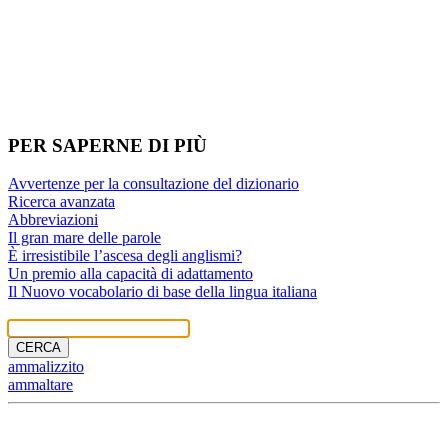
PER SAPERNE DI PIÙ
Avvertenze per la consultazione del dizionario
Ricerca avanzata
Abbreviazioni
Il gran mare delle parole
È irresistibile l’ascesa degli anglismi?
Un premio alla capacità di adattamento
Il Nuovo vocabolario di base della lingua italiana
IL NUOVO DE MAURO
CERCA
ammalizzito
ammaltare