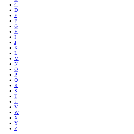
C
D
E
F
G
H
I
J
K
L
M
N
O
P
Q
R
S
T
U
V
W
X
Y
Z