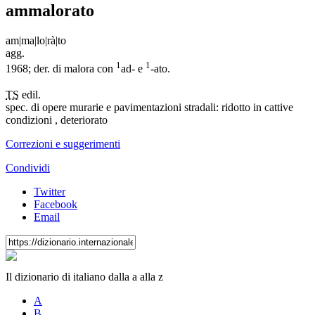
ammalorato
am
|
ma
|
lo
|
rà
|
to
agg.
1
1
1968; der. di malora con
ad- e
-ato.
TS
edil.
spec. di opere murarie e pavimentazioni stradali: ridotto in cattive
condizioni , deteriorato
Correzioni e suggerimenti
Condividi
Twitter
Facebook
Email
Il dizionario di italiano dalla a alla z
A
B