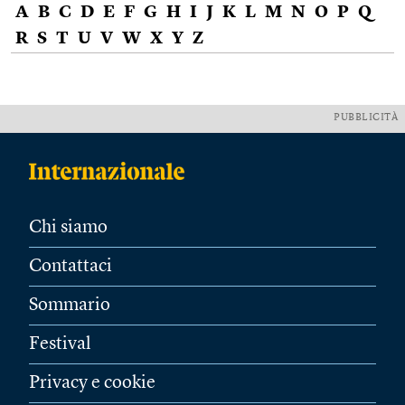
A
B
C
D
E
F
G
H
I
J
K
L
M
N
O
P
Q
R
S
T
U
V
W
X
Y
Z
PUBBLICITÀ
Chi siamo
Contattaci
Sommario
Festival
Privacy e cookie