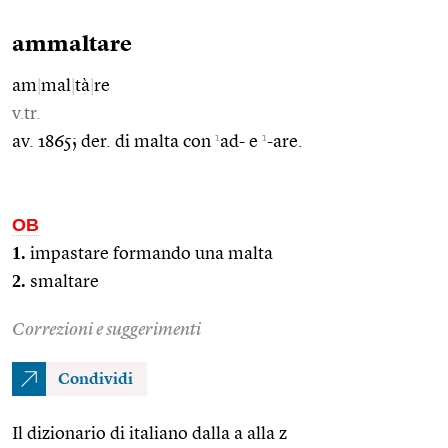
ammaltare
am
|
mal
|
tà
|
re
v.tr.
1
1
av. 1865; der. di malta con
ad- e
-are.
OB
1.
impastare formando una malta
2.
smaltare
Correzioni e suggerimenti
Condividi
Il dizionario di italiano dalla a alla z