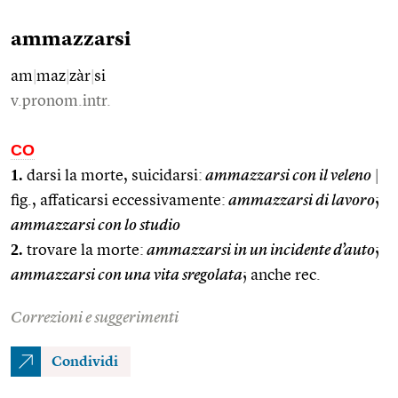
ammazzarsi
am
|
maz
|
zàr
|
si
v.pronom.intr.
CO
1.
darsi la morte, suicidarsi:
ammazzarsi con il veleno
|
fig., affaticarsi eccessivamente:
ammazzarsi di lavoro
;
ammazzarsi con lo studio
2.
trovare la morte:
ammazzarsi in un incidente d’auto
;
ammazzarsi con una vita sregolata
; anche rec.
Correzioni e suggerimenti
Condividi