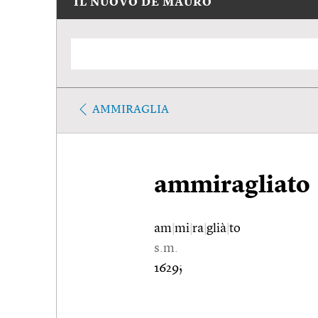
IL NUOVO DE MAURO
AMMIRAGLIA
ammiragliato
am
|
mi
|
ra
|
glià
|
to
s.m.
1629;