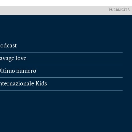
PUBBLICITÀ
odcast
avage love
ltimo numero
nternazionale Kids