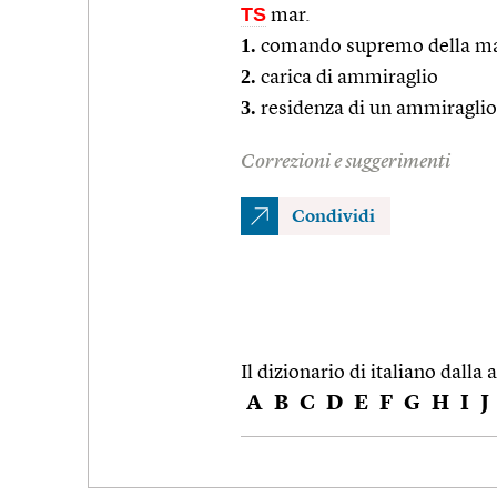
TS
mar.
1.
comando supremo della mar
2.
carica di ammiraglio
3.
residenza di un ammiraglio
Correzioni e suggerimenti
Condividi
Il dizionario di italiano dalla a
A
B
C
D
E
F
G
H
I
J