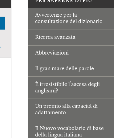
PER SAPERNE DI PIÙ
Avvertenze per la
consultazione del dizionario
A
Ricerca avanzata
Abbreviazioni
Il gran mare delle parole
È irresistibile l’ascesa degli
anglismi?
Un premio alla capacità di
adattamento
Il Nuovo vocabolario di base
della lingua italiana