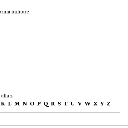
ina militare
 alla z
K
L
M
N
O
P
Q
R
S
T
U
V
W
X
Y
Z