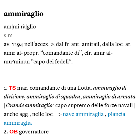
ammiraglio
am
|
mi
|
rà
|
glio
s.m.
av. 1294 nell'accez. 2; dal fr. ant. amirail, dalla loc. ar.
amīr al- propr. “comandante di”, cfr. amīr al-
muʾminūn “capo dei fedeli”.
TS
1.
mar. comandante di una flotta:
ammiraglio di
divisione
,
ammiraglio di squadra
,
ammiraglio di armata
|
Grande ammiraglio
: capo supremo delle forze navali
|
anche agg., nelle loc. =>
nave ammiraglia
,
plancia
ammiraglia
2.
OB
governatore