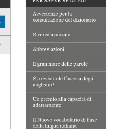
PER SAPERNE DI PIÙ
Avvertenze per la
consultazione del dizionario
A
Ricerca avanzata
Abbreviazioni
Il gran mare delle parole
È irresistibile l’ascesa degli
anglismi?
Un premio alla capacità di
adattamento
Il Nuovo vocabolario di base
della lingua italiana