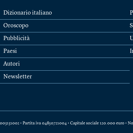
Dizionario italiano
P
Oroscopo
S
Pubblicità
U
Paesi
I
Autori
Newsletter
e 04003131002 • Partita iva 04850721004 • Capitale sociale 120.000 euro •
No