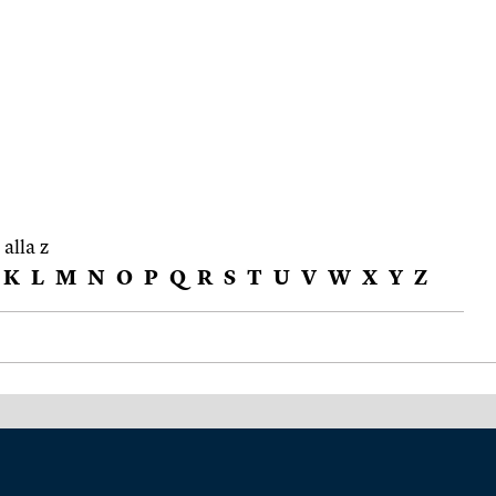
 alla z
K
L
M
N
O
P
Q
R
S
T
U
V
W
X
Y
Z