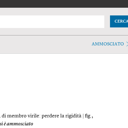
CERC
AMMOSCIATO
 di membro virile: perdere la rigidità
|
fig.,
si è ammosciato