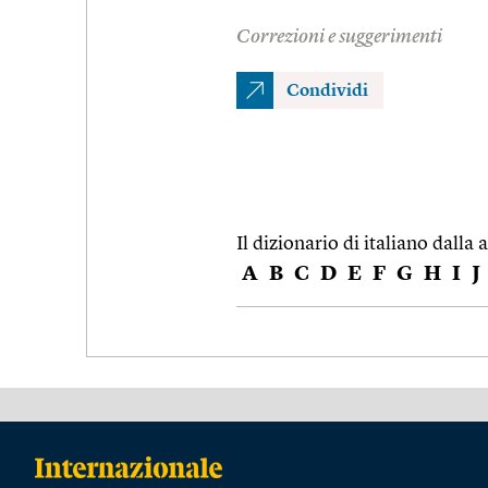
Correzioni e suggerimenti
Condividi
Il dizionario di italiano dalla a
A
B
C
D
E
F
G
H
I
J