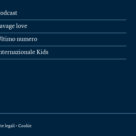
odcast
avage love
ltimo numero
nternazionale Kids
te legali
•
Cookie