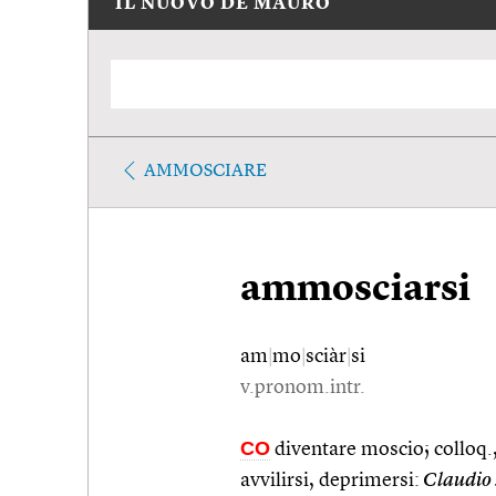
IL NUOVO DE MAURO
AMMOSCIARE
ammosciarsi
am
|
mo
|
sciàr
|
si
v.pronom.intr.
CO
diventare moscio; colloq.,
avvilirsi, deprimersi:
Claudio 