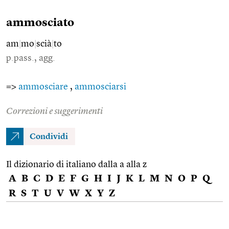
ammosciato
am
|
mo
|
scià
|
to
p.pass., agg.
=>
ammosciare
,
ammosciarsi
Correzioni e suggerimenti
Condividi
Il dizionario di italiano dalla a alla z
A
B
C
D
E
F
G
H
I
J
K
L
M
N
O
P
Q
R
S
T
U
V
W
X
Y
Z