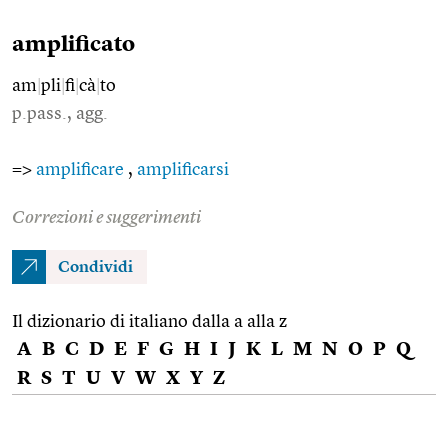
amplificato
am
|
pli
|
fi
|
cà
|
to
p.pass., agg.
=>
amplificare
,
amplificarsi
Correzioni e suggerimenti
Condividi
Il dizionario di italiano dalla a alla z
A
B
C
D
E
F
G
H
I
J
K
L
M
N
O
P
Q
R
S
T
U
V
W
X
Y
Z