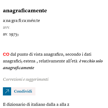
anagraficamente
a
|
na
|
gra
|
fi
|
ca
|
mén
|
te
avv.
av. 1975;
CO
dal punto di vista anagrafico, secondo i dati
anagrafici; estens., relativamente all’età:
è vecchio solo
anagraficamente
Correzioni e suggerimenti
Condividi
Il dizionario di italiano dalla a alla z