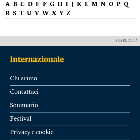
A
B
C
D
E
F
G
H
I
J
K
L
M
N
O
P
Q
R
S
T
U
V
W
X
Y
Z
PUBBLICITÀ
Chi siamo
Contattaci
Sommario
Festival
Privacy e cookie