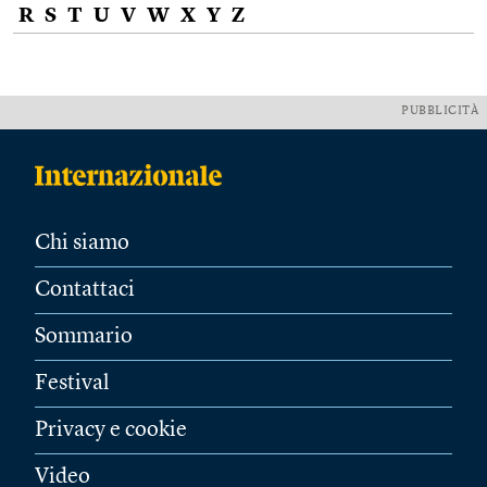
R
S
T
U
V
W
X
Y
Z
PUBBLICITÀ
Chi siamo
Contattaci
Sommario
Festival
Privacy e cookie
Video