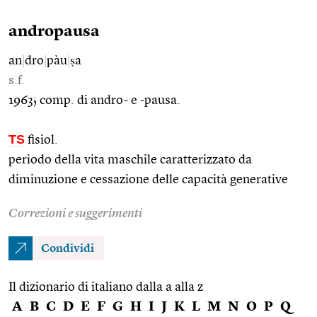
andropausa
an
|
dro
|
pàu
|
ṣa
s.f.
1963; comp. di andro- e -pausa.
TS
fisiol.
periodo della vita maschile caratterizzato da
diminuzione e cessazione delle capacità generative
Correzioni e suggerimenti
Condividi
Il dizionario di italiano dalla a alla z
A
B
C
D
E
F
G
H
I
J
K
L
M
N
O
P
Q