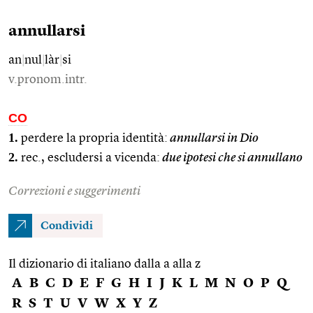
annullarsi
an
|
nul
|
làr
|
si
v.pronom.intr.
CO
1.
perdere la propria identità:
annullarsi in Dio
2.
rec., escludersi a vicenda:
due ipotesi che si annullano
Correzioni e suggerimenti
Condividi
Il dizionario di italiano dalla a alla z
A
B
C
D
E
F
G
H
I
J
K
L
M
N
O
P
Q
R
S
T
U
V
W
X
Y
Z