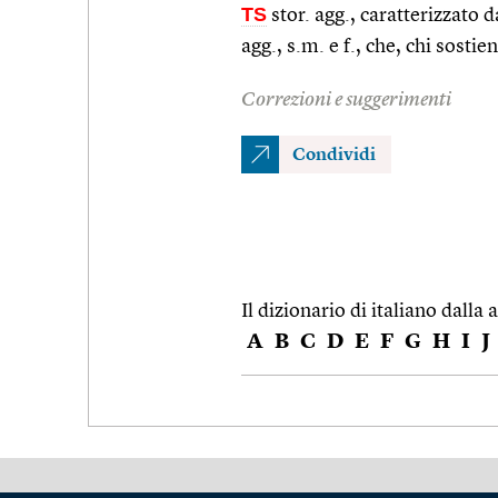
TS
stor. agg., caratterizzato 
agg., s.m. e f., che, chi sostie
Correzioni e suggerimenti
Condividi
Il dizionario di italiano dalla a
A
B
C
D
E
F
G
H
I
J