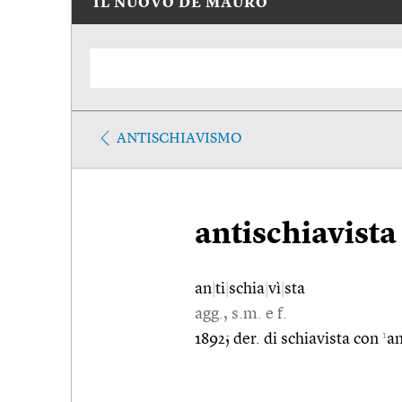
IL NUOVO DE MAURO
ANTISCHIAVISMO
antischiavista
an
|
ti
|
schia
|
vì
|
sta
agg., s.m. e f.
1
1892; der. di schiavista con
an