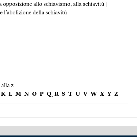
da opposizione allo schiavismo, alla schiavitù
|
ne l’abolizione della schiavitù
 alla z
K
L
M
N
O
P
Q
R
S
T
U
V
W
X
Y
Z