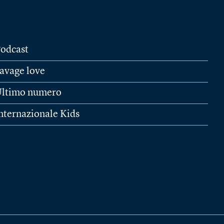
odcast
avage love
ltimo numero
nternazionale Kids