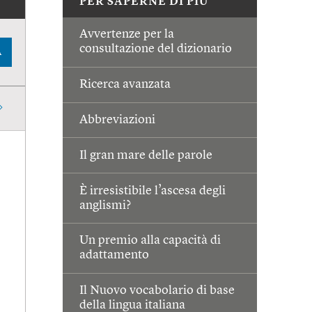
PER SAPERNE DI PIÙ
Avvertenze per la
consultazione del dizionario
A
Ricerca avanzata
Abbreviazioni
Il gran mare delle parole
È irresistibile l’ascesa degli
anglismi?
Un premio alla capacità di
adattamento
Il Nuovo vocabolario di base
della lingua italiana